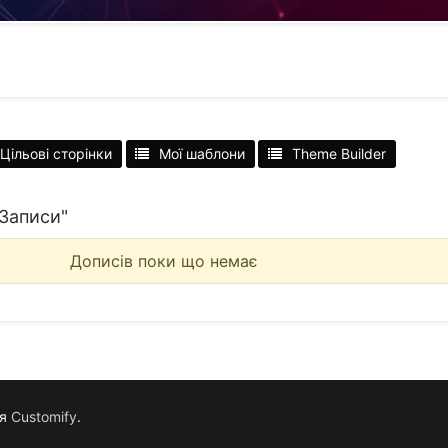
Цільові сторінки
Мої шаблони
Theme Builder
"Записи"
Дописів поки що немає
ся
Customify
.