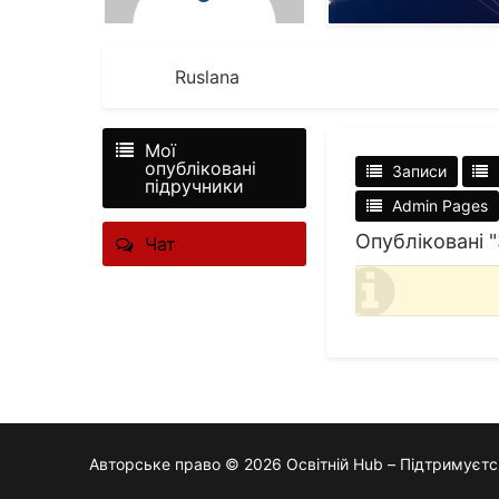
Ruslana
Мої 
опубліковані 
Записи
підручники
Admin Pages
Опубліковані 
Чат
Авторське право © 2026 Освітній Hub – Підтримуєт