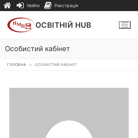
Увійти
Реєстрація
Перейти
до
ОСВІТНІЙ HUB
вмісту
Особистий кабінет
ГОЛОВНА
ОСОБИСТИЙ КАБІНЕТ