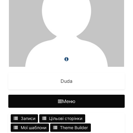
Duda
Меню
Записи
Цільові сторінки
Мої шаблони
Theme Builder