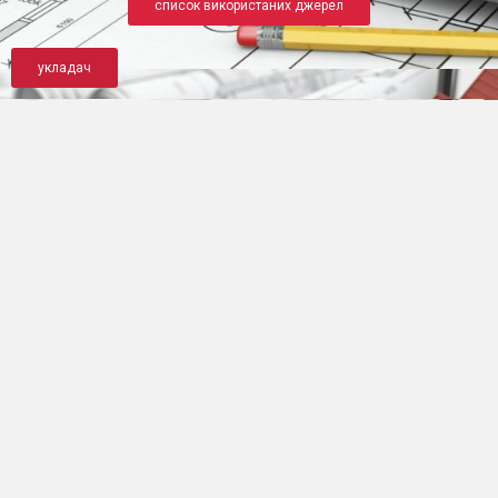
список використаних джерел
укладач