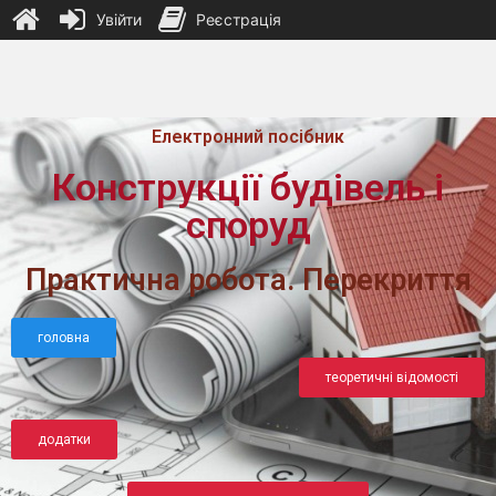
Увійти
Реєстрація
Електронний посібник
Конструкції будівель і
споруд
Практична робота. Перекриття
головна
теоретичні відомості
додатки