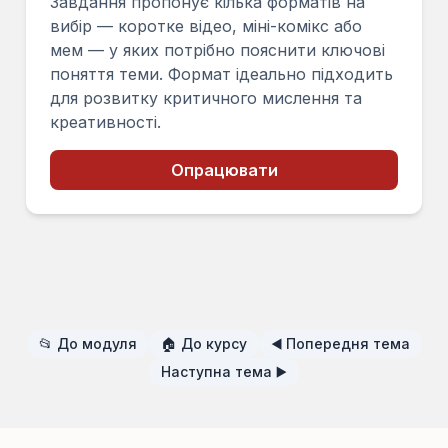
Завдання пропонує кілька форматів на
вибір — коротке відео, міні-комікс або
мем — у яких потрібно пояснити ключові
поняття теми. Формат ідеально підходить
для розвитку критичного мислення та
креативності.
Опрацювати
📂 До модуля
🏠 До курсу
◀️ Попередня тема
Наступна тема ▶️