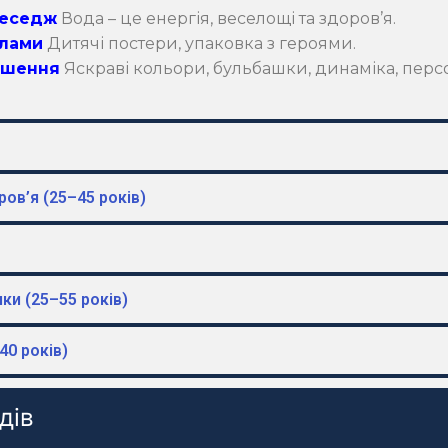
меседж
Вода – це енергія, веселощі та здоров’я.
лами
Дитячі постери, упаковка з героями.
ішення
Яскраві кольори, бульбашки, динаміка, перс
ров’я (25–45 років)
ики (25–55 років)
40 років)
дів