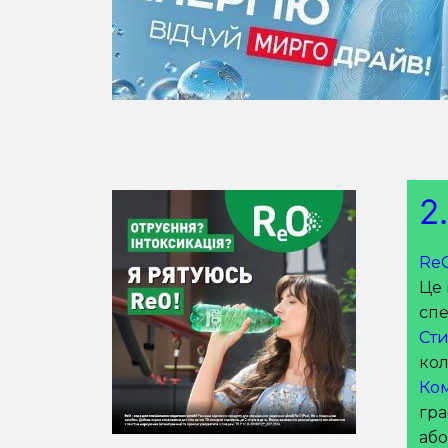
2
Re
Це 
спе
Сти
кол
Ком
гра
або