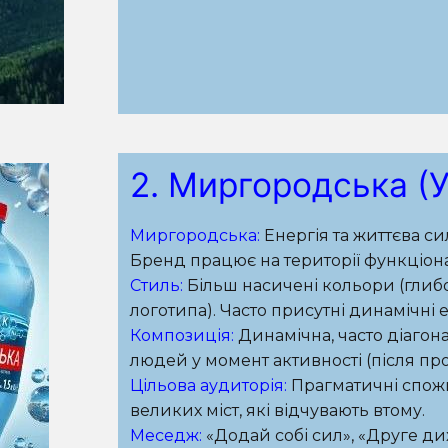
2. Миргородська (У
Миргородська:
Енергія та життєва си
Бренд працює на території функціона
Стиль:
Більш насичені кольори (глиб
логотипа). Часто присутні динамічні 
Композиція:
Динамічна, часто діагон
людей у момент активності (після про
Цільова аудиторія:
Прагматичні спожи
великих міст, які відчувають втому.
Меседж:
«Додай собі сил», «Друге ди