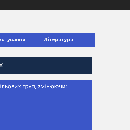
естування
Література
х
ільових груп, змінюючи: