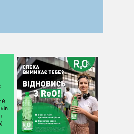
є
ий
ків.
і
а)