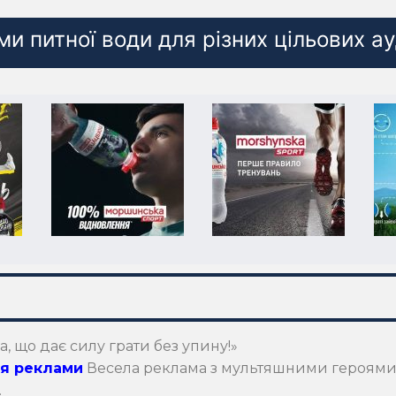
и питної води для різних цільових а
, що дає силу грати без упину!»
ея реклами
Весела реклама з мультяшними героями, 
.