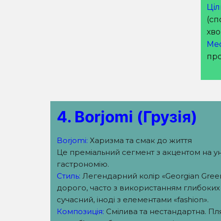
Ціл
(сп
хво
Ме
пр
4. Borjomi (Грузія)
Borjomi:
Харизма та смак до життя
Це преміальний сегмент з акцентом на ун
гастрономію.
Стиль:
Легендарний колір «Georgian Gree
дорого, часто з використанням глибоких т
сучасний, іноді з елементами «fashion».
Композиція:
Смілива та нестандартна. П