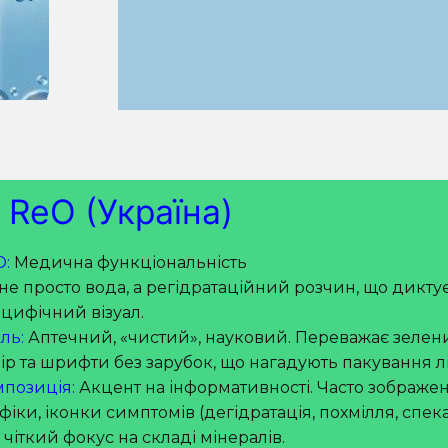
. ReO (Україна)
O:
Медична функціональність
не просто вода, а регідратаційний розчин, що дикту
цифічний візуал.
ль:
Аптечний, «чистий», науковий. Переважає зелен
ір та шрифти без зарубок, що нагадують пакування лі
позиція:
Акцент на інформативності. Часто зображен
фіки, іконки симптомів (дегідратація, похмілля, спек
 чіткий фокус на складі мінералів.