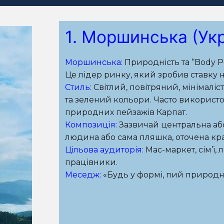
1. Моршинська (Укр
Моршинська:
Природність та “Body Po
Це лідер ринку, який зробив ставку
Стиль:
Світлий, повітряний, мінімалі
та зелений кольори. Часто використов
природних пейзажів Карпат.
Композиція:
Зазвичай центральна або
людина або сама пляшка, оточена кра
Цільова аудиторія:
Мас-маркет, сім’ї,
працівники.
Меседж:
«Будь у формі, пий природн