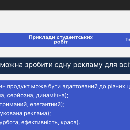
Приклади студентських
Т
робіт
и можна зробити одну рекламу для всі
ин продукт може бути адаптований до різних ц
ча, серйозна, динамічна);
стриманий, елегантний);
рукована реклама);
урбота, ефективність, краса).