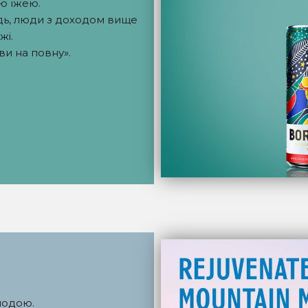
ою їжею.
одь, люди з доходом вище
жі.
ви на повну».
модою.