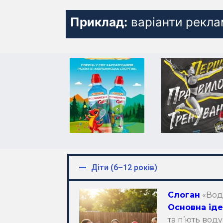
Приклад:
варіанти реклам
Діти (6–12 років)
С
логан
«Вода
Основна ід
та п’ють воду