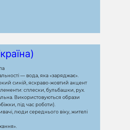
країна)
ла
льності — вода, яка «заряджає».
окий синій, яскраво-жовтий акцент
елементи: сплески, бульбашки, рух.
альна. Використовуються образи
біжки, під час роботи).
вачі, люди середнього віку, жителі
хання».