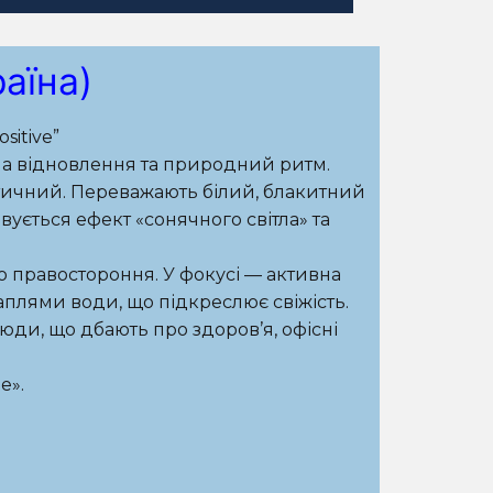
аїна)
sitive”
 на відновлення та природний ритм.
стичний. Переважають білий, блакитний
ується ефект «сонячного світла» та
 правостороння. У фокусі — активна
плями води, що підкреслює свіжість.
 люди, що дбають про здоров’я, офісні
е».