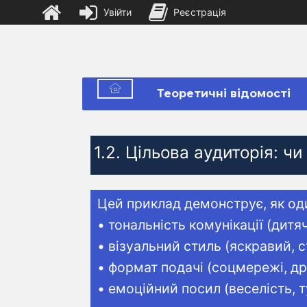
Увійти
Реєстрація
Теоретичні відомості
1.2. Цільова аудиторія: ч
Цей приклад демонструє, як од
• тональність комунікації (дитя
• візуальний стиль (яскравий, 
• формат подачі (соцмережі, д
• емоційний посил (веселість, т