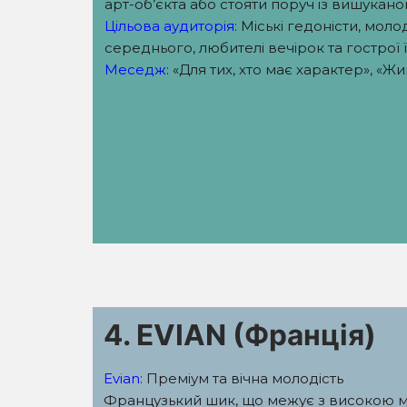
арт-об’єкта або стояти поруч із вишукан
Цільова аудиторія:
Міські гедоністи, мол
середнього, любителі вечірок та гострої ї
Меседж:
«Для тих, хто має характер», «Жи
4. EVIAN (Франція)
Evian:
Преміум та вічна молодість
Французький шик, що межує з високою 