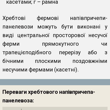
касетами; г – рамна
Хребтові фермові напівпричепи-
панелевози можуть бути виконані у
виді центральної просторової несучої
ферми прямокутного чи
трапецієподібного перерізу або з
бічними плоскими поздовжніми
несучими фермами (касетні).
Переваги хребтового напівпричепа-
панелевоза: