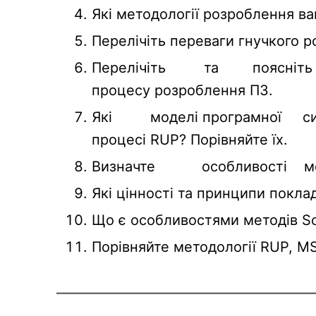
Які методології розроблення ва
Перелічіть переваги гнучкого р
Перелічіть та поясніть о
процесу розроблення ПЗ.
Які моделі програмної си
процесі RUP? Порівняйте їх.
Визначте особливості мето
Які цінності та принципи покла
Що є особливостями методів S
Порівняйте методології RUP, MS