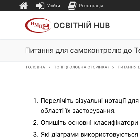
Увійти
Реєстрація
Перейти
до
ОСВІТНІЙ HUB
вмісту
Питання для самоконтролю до Т
ГОЛОВНА
ТСПП (ГОЛОВНА СТОРІНКА)
ПИТАННЯ 
Перелічіть візуальні нотації д
області їх застосування.
Опишіть основні класифікатори
Які діаграми використовуються