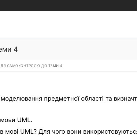
еми 4
ДЛЯ САМОКОНТРОЛЮ ДО ТЕМИ 4
ля моделювання предметної області та визнач
 мови UML.
 в мові UML? Для чого вони використовуютьс