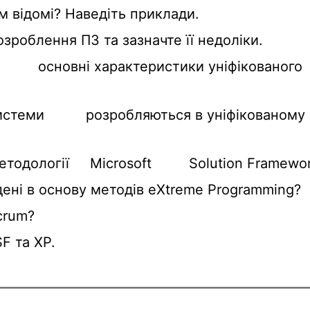
м відомі? Наведіть приклади.
озроблення ПЗ та зазначте її недоліки.
сновні характеристики уніфікованого
стеми розробляються в уніфікованому
дології Microsoft Solution Framewor
дені в основу методів eXtreme Programming?
crum?
F та XP.