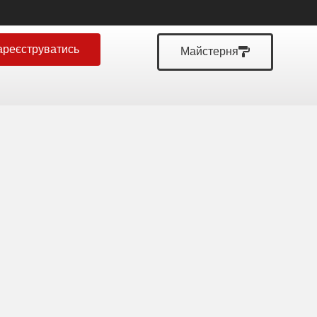
ареєструватись
Майстерня