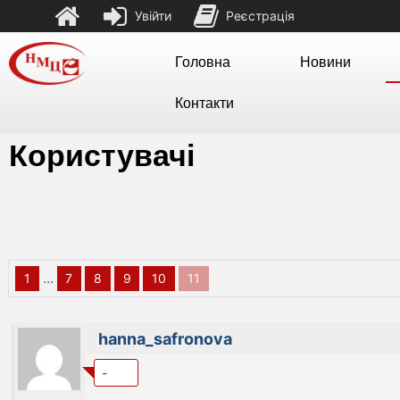
Увійти
Реєстрація
Головна
Новини
Контакти
Користувачі
...
1
7
8
9
10
11
hanna_safronova
-