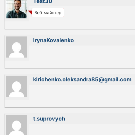
Test30
Веб-майстер
IrynaKovalenko
kirichenko.oleksandra85@gmail.com
t.suprovych