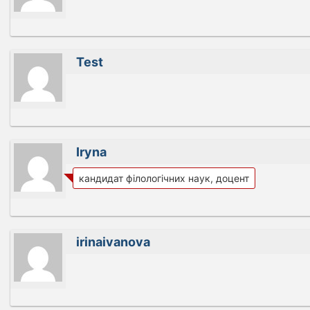
Test
Iryna
кандидат філологічних наук, доцент
irinaivanova