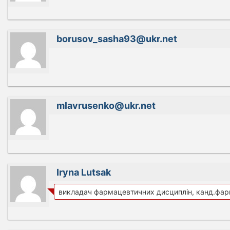
borusov_sasha93@ukr.net
mlavrusenko@ukr.net
Iryna Lutsak
викладач фармацевтичних дисциплін, канд.фар