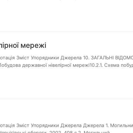
лірної мережі
нотація Зміст Упорядники Джерела 10. ЗАГАЛЬНІ ВІДОМ
дова державної нівелірної мережі10.2.1. Схема побу
нотація Зміст Упорядники Джерела Джерела 1. Могильн
: Чернігівські обереги. 2002. 408 с.2. Могильний…