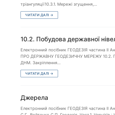
тріангуляції10.3.1. Мережі згущення,…
ЧИТАТИ ДАЛІ →
10.2. Побудова державної ніве
Електронний посібник ГЕОДЕЗІЯ частина ІІ А
ПРО ДЕРЖАВНУ ГЕОДЕЗИЧНУ МЕРЕЖУ 10.2. Побу
ДНМ. Закріплення…
ЧИТАТИ ДАЛІ →
Джерела
Електронний посібник ГЕОДЕЗІЯ частина ІІ А
С.Г., Войтенко С.П. Геодезія. Част.1. Чернігів 