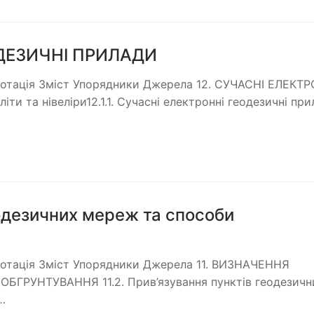
ОДЕЗИЧНІ ПРИЛАДИ
Анотація Зміст Упорядники Джерела 12. СУЧАСНІ ЕЛЕКТР
и та нівеліри12.1.1. Сучасні електронні геодезичні при
еодезичних мереж та способи
Анотація Зміст Упорядники Джерела 11. ВИЗНАЧЕННЯ
РУНТУВАННЯ 11.2. Прив’язування пунктів геодезичн
…