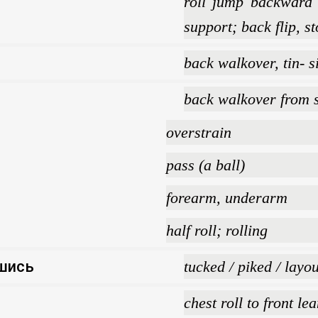
roll jump backward 
support; back flip, 
back walkover, tin- 
back walkover from s
overstrain
pass (a ball)
forearm, underarm
half roll; rolling
вшись
tucked / piked / layou
chest roll to front l