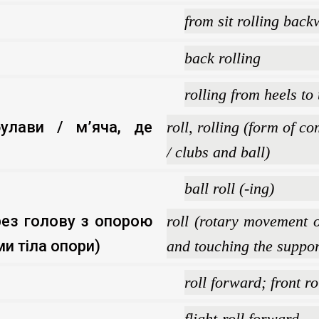
from sit rolling back
back rolling
rolling from heels to 
улави / м’яча, де
roll, rolling (form of 
/ clubs and ball)
ball roll (-ing)
рез голову з опорою
roll (rotary movement 
и тіла опори)
and touching the suppor
roll forward; front ro
flight-roll forward