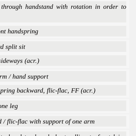
through handstand with rotation in order to
ont handspring
 split sit
ideways (acr.)
rm / hand support
ring backward, flic-flac, FF (acr.)
one leg
/ flic-flac with support of one arm