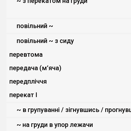
~ з перекатом на груди
повільний ~
повільний ~ з сиду
перевтома
передача (м’яча)
передпліччя
перекат І
~ в групуванні / зігнувшись / прогну
~ на груди в упор лежачи