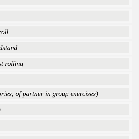
oll
dstand
t rolling
ries, of partner in group exercises)
s