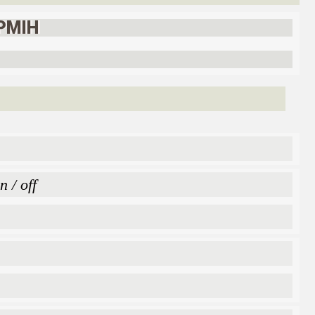
РМІН
 / off