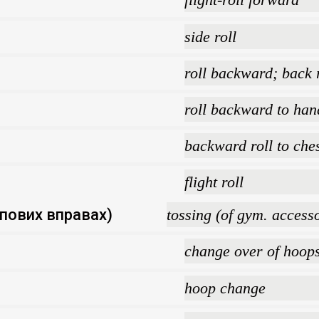
side roll
roll backward; back r
roll backward to han
backward roll to ches
flight roll
упових вправах)
tossing (of gym. accesso
change over of hoop
hoop change