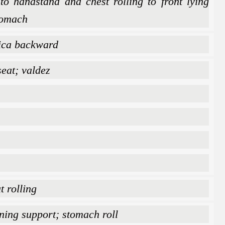
to handstand and chest rolling to front lying
stomach
sica backward
eat; valdez
t rolling
eaning support; stomach roll